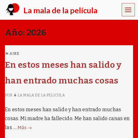
MEN
La mala de la película
Ú
y
o
Año:
2026
n
o
s
o
AIRE
y
En estos meses han salido y
m
a
l
han entrado muchas cosas
a
,
e
POR
LA MALA DE LA PELICULA
s
q
En estos meses han salido y han entrado muchas
u
e
cosas. Mi madre ha fallecido. Me han salido canas en
m
En
las …
e
Más
→
d
estos