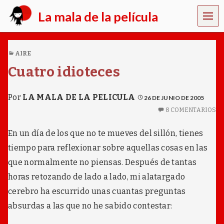
MEN
La mala de la película
Ú
y
o
AIRE
n
o
Cuatro idioteces
s
o
y
Por
LA MALA DE LA PELICULA
26 DE JUNIO DE 2005
m
8 COMENTARIOS
a
l
a
En un día de los que no te mueves del sillón, tienes
,
tiempo para reflexionar sobre aquellas cosas en las
e
s
que normalmente no piensas. Después de tantas
q
horas retozando de lado a lado, mi alatargado
u
e
cerebro ha escurrido unas cuantas preguntas
m
absurdas a las que no he sabido contestar:
e
d