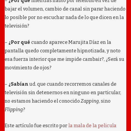
–
¿Por qué
mientras hablo por teléfono en vez de
bajar el volumen, cambio de canal sin parar haciendo
lo posible por no escuchar nada de lo que dicen en la
televisión?
–
¿Por qué
cuando aparece Marujita Díaz en la
pantalla quedo completamente hipnotizada, y noto
esa fuerza interior que me impide cambair?, ¿Será su
movimiento de ojos?
–
¿Sabían
ud. que cuando recorremos canales de
televisión sin detenernos en ninguno en particular,
no estamos haciendo el conocido
Zapping
, sino
Flipping
?
Este artículo fue escrito por
la mala de la pelicula