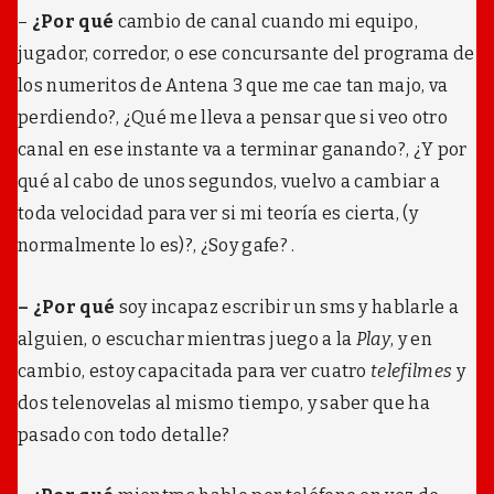
i
–
¿Por qué
cambio de canal cuando mi equipo,
b
u
jugador, corredor, o ese concursante del programa de
j
los numeritos de Antena 3 que me cae tan majo, va
a
r
perdiendo?, ¿Qué me lleva a pensar que si veo otro
o
canal en ese instante va a terminar ganando?, ¿Y por
n
a
qué al cabo de unos segundos, vuelvo a cambiar a
s
toda velocidad para ver si mi teoría es cierta, (y
í
normalmente lo es)?, ¿Soy gafe? .
– ¿Por qué
soy incapaz escribir un sms y hablarle a
alguien, o escuchar mientras juego a la
Play
, y en
cambio, estoy capacitada para ver cuatro
telefilmes
y
dos telenovelas al mismo tiempo, y saber que ha
pasado con todo detalle?