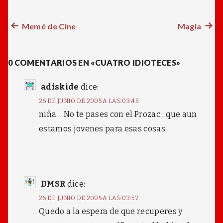
Entrada
Memé de Cine
Magia
Próx
Navegación
anterior:
entra
de
0 COMENTARIOS EN «CUATRO IDIOTECES»
entradas
adiskide
dice:
26 DE JUNIO DE 2005 A LAS 03:45
niña….No te pases con el Prozac…que aun
estamos jovenes para esas cosas.
DMSR
dice:
26 DE JUNIO DE 2005 A LAS 03:57
Quedo a la espera de que recuperes y